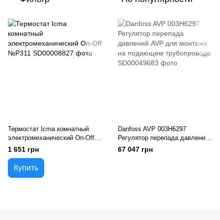
Термостат Icma комнатный
Danfoss AVP 003H6297
электромеханический On-Off
Регулятор перепада давлений
№P311
AVP для монтажа на
1 651 грн
67 047 грн
подающем трубопроводе
Купить