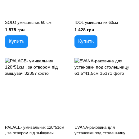
SOLO умивальник 60 см
IDOL умивальник 60см
1 575 грн
1 428 грн
Купить
Купить
PALACE- умивальник 120*51см
EVANA-раковина для
, за отвором пiд змiшувач
установки под столешницу
61,5*41,5см