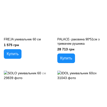
FREJA умивальник 60 см
PALACE- раковина 90*51см з
тримачем рушника
1 575 грн
28 713 грн
Купить
Купить