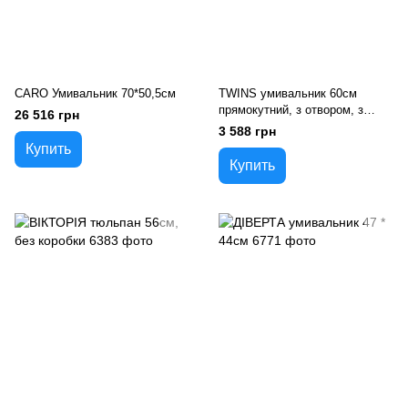
CARO Умивальник 70*50,5см
TWINS умивальник 60см
прямокутний, з отвором, з
26 516 грн
переливом
3 588 грн
Купить
Купить