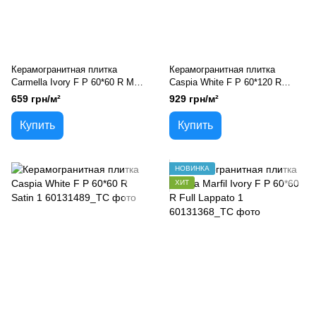
Керамогранитная плитка
Керамогранитная плитка
Carmella Ivory F P 60*60 R Mat
Caspia White F P 60*120 R
1
Satin 1
659 грн/м²
929 грн/м²
Купить
Купить
НОВИНКА
ХИТ