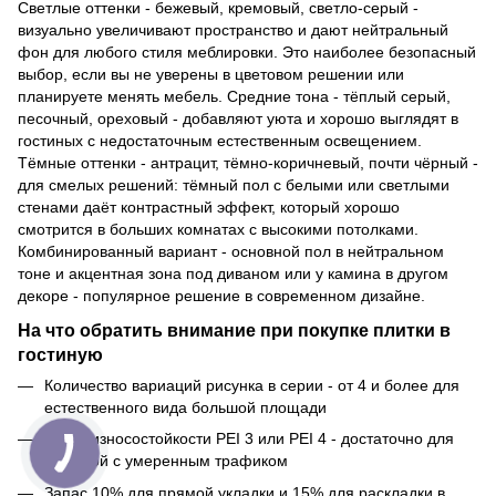
Светлые оттенки - бежевый, кремовый, светло-серый -
визуально увеличивают пространство и дают нейтральный
фон для любого стиля меблировки. Это наиболее безопасный
выбор, если вы не уверены в цветовом решении или
планируете менять мебель. Средние тона - тёплый серый,
песочный, ореховый - добавляют уюта и хорошо выглядят в
гостиных с недостаточным естественным освещением.
Тёмные оттенки - антрацит, тёмно-коричневый, почти чёрный -
для смелых решений: тёмный пол с белыми или светлыми
стенами даёт контрастный эффект, который хорошо
смотрится в больших комнатах с высокими потолками.
Комбинированный вариант - основной пол в нейтральном
тоне и акцентная зона под диваном или у камина в другом
декоре - популярное решение в современном дизайне.
На что обратить внимание при покупке плитки в
гостиную
Количество вариаций рисунка в серии - от 4 и более для
естественного вида большой площади
Класс износостойкости PEI 3 или PEI 4 - достаточно для
гостиной с умеренным трафиком
Запас 10% для прямой укладки и 15% для раскладки в