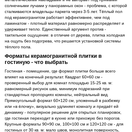
солнечными лучами у панорамных окон - проблема, с которой
сталкиваются владельцы паркета через 3-5 лет. Тёплый пол
под керамогранитом работает эффективнее, чем под
ламинатом - плотный материал равномерно распределяет и
удерживает тепло. Единственный аргумент против -
тактильное ощущение: в отличие от дерева, плитка холодная
на ощупь без подогрева, что решается установкой системы
тёплого пола.
Форматы керамогранитной плитки в
гостиную - что выбрать
Гостиная - помещение, где формат плитки больше всего
влияет на конечный результат. Квадрат 60×60 см -
проверенный выбор для комнат площадью 15-25 кв. м:
равномерный рисунок шва, минимум подрезаний при
стандартных пропорциях комнаты, нейтральный вид.
Прямоугольный формат 60×120 см, уложенный в разбежку
или «в ёлочку», визуально удлиняет комнату и придаёт ей
динамику - популярное решение для открытых планировок,
где гостиная переходит в кухню или прихожую без порогов.
Крупные форматы 90×90 см, 100×100 см и 120×120 см - для
гостиных от 30 кв. м: мало швов, монолитная поверхность,