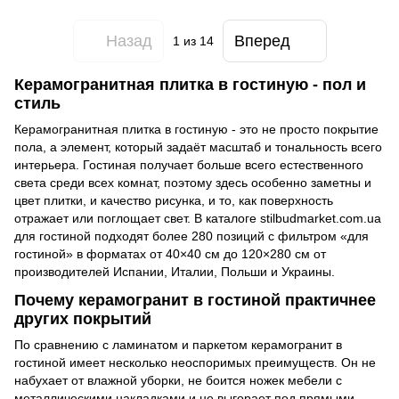
Назад
Вперед
1
из 14
Керамогранитная плитка в гостиную - пол и
стиль
Керамогранитная плитка в гостиную - это не просто покрытие
пола, а элемент, который задаёт масштаб и тональность всего
интерьера. Гостиная получает больше всего естественного
света среди всех комнат, поэтому здесь особенно заметны и
цвет плитки, и качество рисунка, и то, как поверхность
отражает или поглощает свет. В каталоге stilbudmarket.com.ua
для гостиной подходят более 280 позиций с фильтром «для
гостиной» в форматах от 40×40 см до 120×280 см от
производителей Испании, Италии, Польши и Украины.
Почему керамогранит в гостиной практичнее
других покрытий
По сравнению с ламинатом и паркетом керамогранит в
гостиной имеет несколько неоспоримых преимуществ. Он не
набухает от влажной уборки, не боится ножек мебели с
металлическими накладками и не выгорает под прямыми