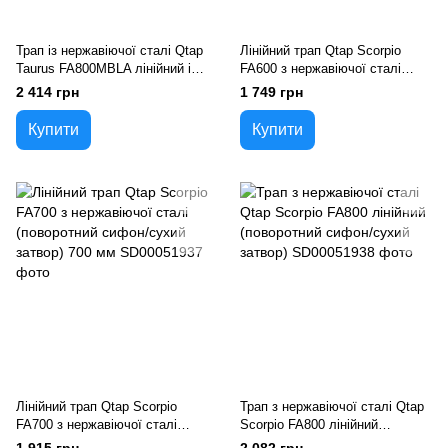
Трап із нержавіючої сталі Qtap
Лінійний трап Qtap Scorpio
Taurus FA800MBLA лінійний із
FA600 з нержавіючої сталі
сухим затвором
(поворотний сифон/сухий
2 414 грн
1 749 грн
затвор) 600 мм
Купити
Купити
Лінійний трап Qtap Scorpio
Трап з нержавіючої сталі Qtap
FA700 з нержавіючої сталі
Scorpio FA800 лінійний
(поворотний сифон/сухий
(поворотний сифон/сухий