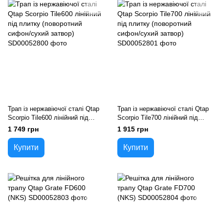
Трап із нержавіючої сталі Qtap
Трап із нержавіючої сталі Qtap
Scorpio Tile600 лінійний під
Scorpio Tile700 лінійний під
плитку (поворотний сифон/
плитку (поворотний сифон/
1 749 грн
1 915 грн
сухий затвор)
сухий затвор)
Купити
Купити