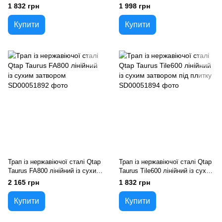
затвором
затвором
1 832 грн
1 998 грн
Купити
Купити
Трап із нержавіючої сталі Qtap
Трап із нержавіючої сталі Qtap
Taurus FA800 лінійний із сухим
Taurus Tile600 лінійний із сухим
затвором
затвором під плитку
2 165 грн
1 832 грн
Купити
Купити