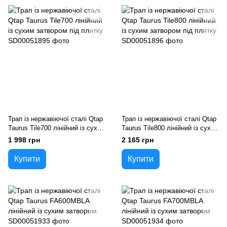
Трап із нержавіючої сталі Qtap
Трап із нержавіючої сталі Qtap
Taurus Tile700 лінійний із сухим
Taurus Tile800 лінійний із сухим
затвором під плитку
затвором під плитку
1 998 грн
2 165 грн
Купити
Купити