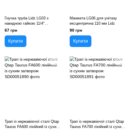
Гнучка труба Lidz LG03 з
Манжета LG06 для унітазу
накидною гайкою 11/4"
ексцентрична 110 мм Lidz
довжина 600 мм
67 грн
90 грн
Купити
Купити
Трап із нержавіючої сталі Qtap
Трап із нержавіючої сталі Qtap
Taurus FA600 лінійний із сухим
Taurus FA700 лінійний із сухим