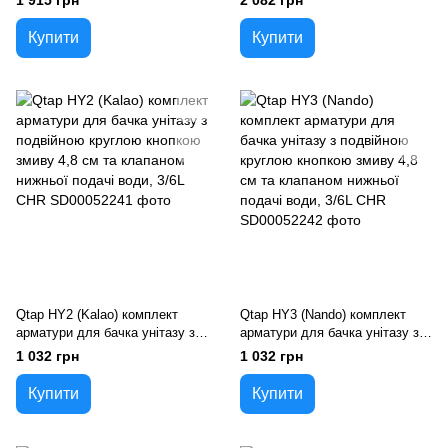
1 915 грн
2 082 грн
затвор) 700 мм
затвор)
Купити
Купити
Qtap HY2 (Kalao) комплект
Qtap HY3 (Nando) комплект
арматури для бачка унітазу з
арматури для бачка унітазу з
подвійною круглою кнопкою
подвійною круглою кнопкою
1 032 грн
1 032 грн
змиву 4,8 см та клапаном
змиву 4,8 см та клапаном
нижньої подачі води, 3/6L CHR
нижньої подачі води, 3/6L CHR
Купити
Купити