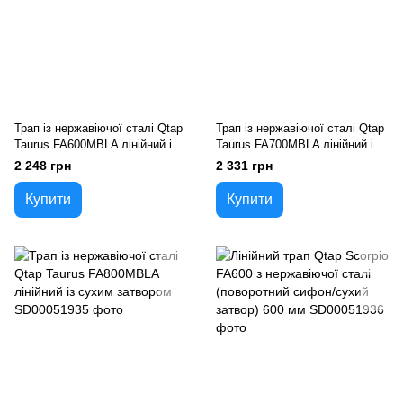
Трап із нержавіючої сталі Qtap
Трап із нержавіючої сталі Qtap
Taurus FA600MBLA лінійний із
Taurus FA700MBLA лінійний із
сухим затвором
сухим затвором
2 248 грн
2 331 грн
Купити
Купити