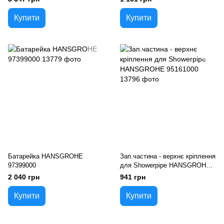
Купити
Купити
Батарейка HANSGROHE
Зап.частина - верхнє кріплення
97399000
для Showerpipe HANSGROHE
95161000
2 040 грн
941 грн
Купити
Купити