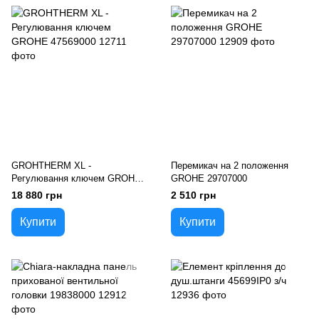
GROHTHERM XL -
Перемикач на 2 положення
Регулювання ключем GROHE
GROHE 29707000
47569000
18 880 грн
2 510 грн
Купити
Купити