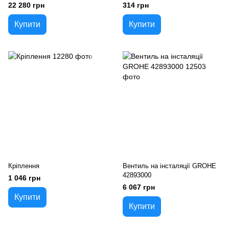
12036000
22 280 грн
314 грн
Купити
Купити
Кріплення
Вентиль на інсталяції GROHE
42893000
1 046 грн
6 067 грн
Купити
Купити