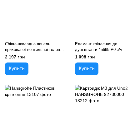
Сhiara-накладна панель
Елемент кріплення до
прихованої вентильної головки
душ.штанги 45699IP0 з/ч
19838000
2 197 грн
1 098 грн
Купити
Купити