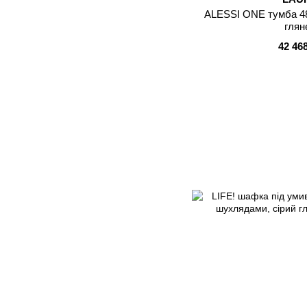
ALESSI ONE тумба 48
глян
42 46