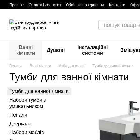
Перейти до основного контенту
Про нас
Оплата і доставка
Обмін та повернення
Контакти
Офер
Гарантія та сервіс
Ванні
Інсталяційні
Душові
Змішува
кімнати
системи
Головна
Ванні кімнати
Меблі для ванної
Тумби для ванної кімнати
Тумби для ванної кімнати
Тумби для ванної кімнати
Набори тумби з
умивальником
Пенали
Дзеркала
Набори меблів