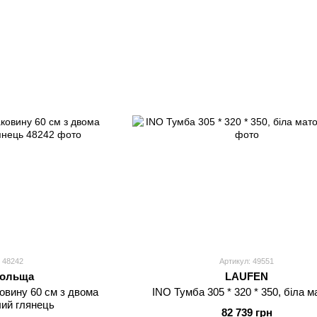
 48242
Артикул: 49551
ольща
LAUFEN
овину 60 см з двома
INO Тумба 305 * 320 * 350, біла м
лий глянець
82 739 грн