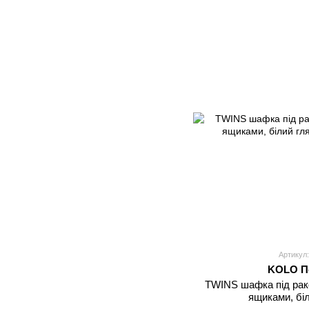
Артикул:
KOLO П
TWINS шафка під рак
ящиками, бі