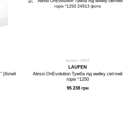
Артикул: 24913
LAUFEN
" (білий
Alessi OnEvolution Тумба пiд мийку свiтлий
горіх *1250
95 238 грн