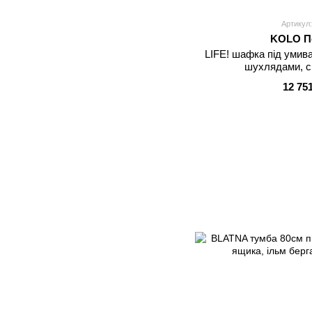
Артикул:
KOLO П
LIFE! шафка під умив
шухлядами, с
12 75