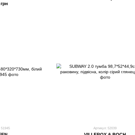
 грн
 51945
Артикул: 52039
FEN
VILLEROY & BOCH