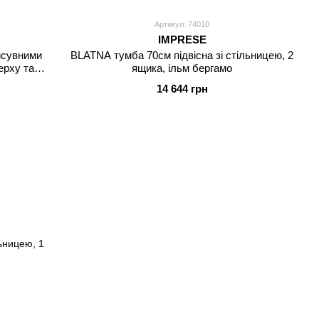
Артикул: 74010
IMPRESE
исувними
BLATNA тумба 70см підвісна зі стільницею, 2
ерху та з
ящика, ільм бергамо
14 644 грн