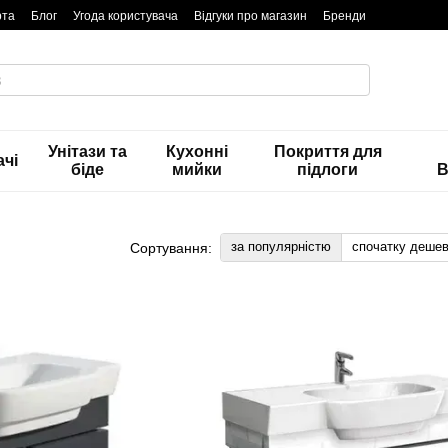
та
Блог
Угода користувача
Відгуки про магазин
Бренди
Унітази та
Кухонні
Покриття для
чі
біде
мийки
підлоги
В
за популярністю
спочатку деше
Сортування: