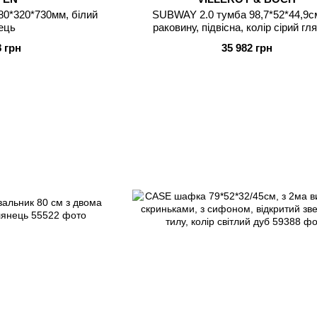
0*320*730мм, білий
SUBWAY 2.0 тумба 98,7*52*44,9см
ець
раковину, підвісна, колір сірий гл
8 грн
35 982 грн