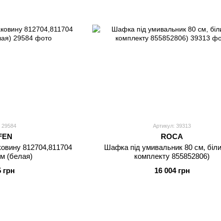
 29584
Артикул: 39313
FEN
ROCA
овину 812704,811704
Шафка під умивальник 80 см, біли
см (белая)
комплекту 855852806)
5 грн
16 004 грн