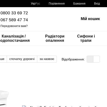
Порівняння
Укр
Рус
Бажання
Вхід
0800 33 69 72
Мій кошик
067 589 47 74
Передзвонити вам?
Каналізація /
Радіатори
Сифони і
одопостачання
опалення
трапи
вше
спочатку дорожчі
за назвою
Відображення: