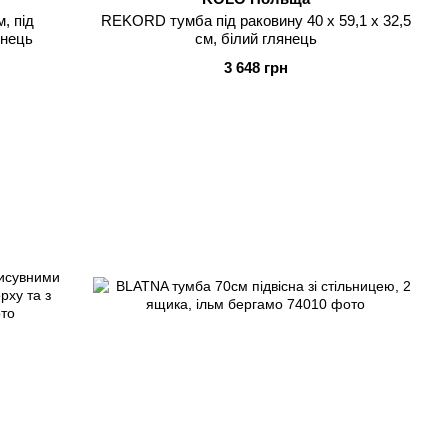
, під
REKORD тумба пiд раковину 40 х 59,1 х 32,5
янець
см, білий глянець
3 648 грн