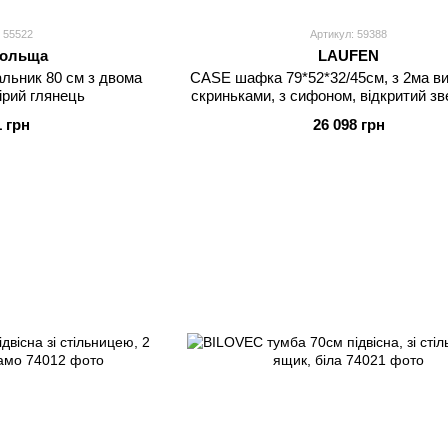
 55522
Артикул: 59388
ольща
LAUFEN
альник 80 см з двома
CASE шафка 79*52*32/45см, з 2ма в
ірий глянець
скриньками, з сифоном, відкритий зв
тилу, колір світлий дуб
1 грн
26 098 грн