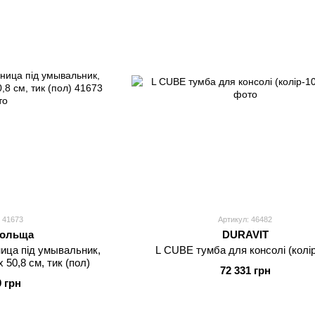
 41673
Артикул: 46482
ольща
DURAVIT
ца під умывальник,
L CUBE тумба для консолі (колір
x 50,8 см, тик (пол)
72 331 грн
9 грн