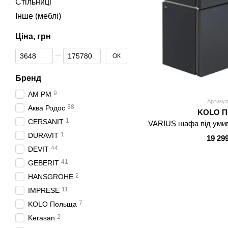
Стільниці
Інше (меблі)
Ціна, грн
Від Ціна, грн
До Ціна, грн
ОК
Бренд
9
AM PM
Артикул
38
Аква Родос
KOLO П
1
CERSANIT
VARIUS шафа під умив
1
DURAVIT
19 29
44
DEVIT
41
GEBERIT
2
HANSGROHE
11
IMPRESE
7
KOLO Польща
2
Kerasan