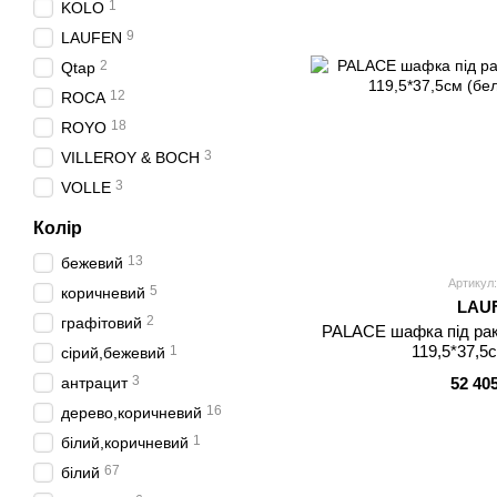
1
KOLO
9
LAUFEN
2
Qtap
12
ROCA
18
ROYO
3
VILLEROY & BOCH
3
VOLLE
Колір
13
бежевий
Артикул:
5
коричневий
LAU
2
графітовий
PALACE шафка під рак
119,5*37,5
1
сірий,бежевий
3
антрацит
52 40
16
дерево,коричневий
1
білий,коричневий
67
білий