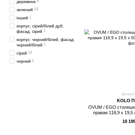
6
деревина
10
зелений
1
інший
корпус: сірий/білий дуб;
1
фасад: сірий
корпус: чорний/білий; фасад:
1
чорний/білий
13
сірий
1
чорний
Артикул:
KOLO П
OVUM / EGO столешни
правая 118,9 x 19,5 
10 19