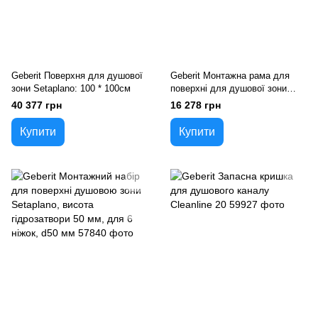
Geberit Поверхня для душової
Geberit Монтажна рама для
зони Setaplano: 100 * 100см
поверхні для душової зони
Setaplano до 100 см, для 4х
40 377 грн
16 278 грн
ніжок 100 * 100 см
Купити
Купити