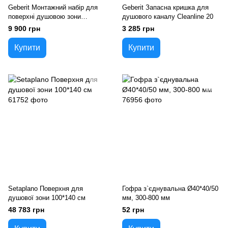
Geberit Монтажний набір для
Geberit Запасна кришка для
поверхні душовою зони
душового каналу Cleanline 20
Setaplano, висота гідрозатвори
9 900 грн
3 285 грн
50 мм, для 6 ніжок, d50 мм
Купити
Купити
Setaplano Поверхня для
Гофра з`єднувальна Ø40*40/50
душової зони 100*140 см
мм, 300-800 мм
48 783 грн
52 грн