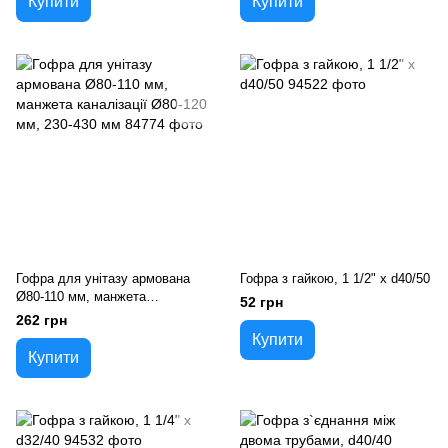
Купити
Купити
Гофра для унітазу армована
Гофра з гайкою, 1 1/2" х d40/50
Ø80-110 мм, манжета
52 грн
каналізації Ø80-120 мм, 230-
262 грн
430 мм
Купити
Купити