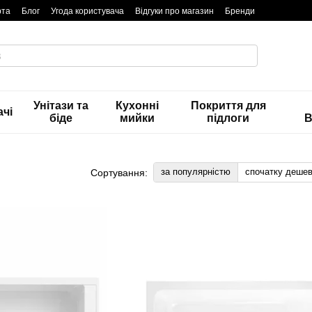
та
Блог
Угода користувача
Відгуки про магазин
Бренди
Унітази та
Кухонні
Покриття для
чі
біде
мийки
підлоги
В
за популярністю
спочатку деше
Сортування: