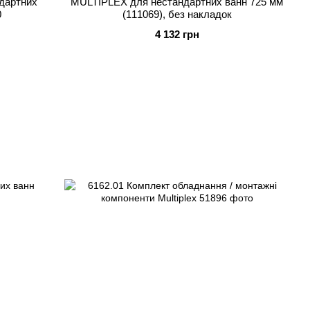
ндартних
MULTIPLEX для нестандартних ванн 725 мм
0
(111069), без накладок
4 132 грн