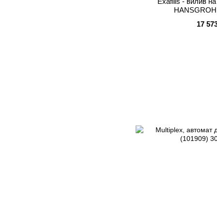
Exafills - вилив н
HANSGROHE
17 57