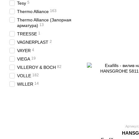
5
Tesy
163
Thermo Alliance
Thermo Alliance (Запорная
13
арматура)
1
TREESSE
2
VAGNERPLAST
4
VAYER
19
VIEGA
82
VILLEROY & BOCH
182
VOLLE
14
WILLER
Артикул:
HANSG