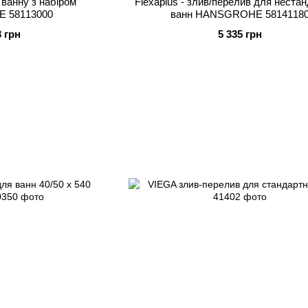
а ванну з набіром
Flexaplus - злив/перелив для неста
 58113000
ванн HANSGROHE 5814118
3 грн
5 335 грн