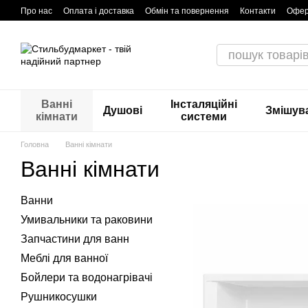
Перейти до основного контенту
Про нас
Оплата і доставка
Обмін та повернення
Контакти
Офер
Гарантія та сервіс
Ванні
Інсталяційні
Душові
Змішува
кімнати
системи
Головна
Ванні кімнати
Ванні кімнати
Ванни
Умивальники та раковини
Запчастини для ванн
Меблі для ванної
Бойлери та водонагрівачі
Рушникосушки