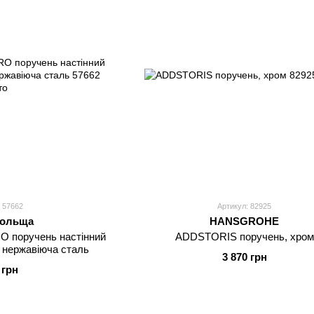
 57662
Артикул: 82925
ольща
HANSGROHE
поручень настінний
ADDSTORIS поручень, хром
, нержавіюча сталь
3 870 грн
 грн