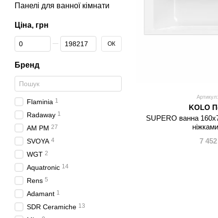
Панелі для ванної кімнати
Ціна, грн
Від Ціна, грн
До Ціна, грн
ОК
Бренд
Артикул:
1
Flaminia
KOLO П
1
Radaway
SUPERO ванна 160х70
ніжкам
27
AM PM
7 452
4
SVOYA
2
WGT
14
Aquatronic
5
Rens
1
Adamant
13
SDR Ceramiche