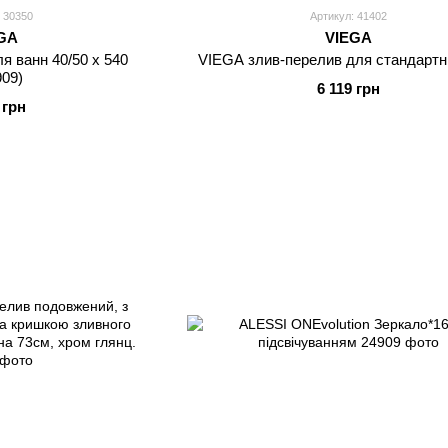
 30350
Артикул: 41402
GA
VIEGA
ля ванн 40/50 х 540
VIEGA злив-перелив для стандартн
909)
6 119 грн
 грн