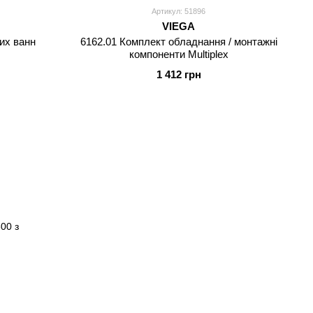
Артикул: 51896
VIEGA
их ванн
6162.01 Комплект обладнання / монтажні
компоненти Multiplex
1 412 грн