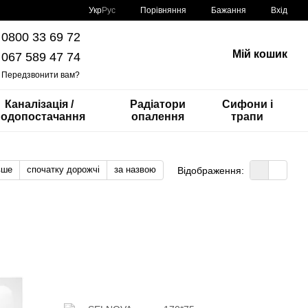
Порівняння
Укр
Рус
Бажання
Вхід
0800 33 69 72
Мій кошик
067 589 47 74
Передзвонити вам?
Каналізація /
Радіатори
Сифони і
одопостачання
опалення
трапи
вше
спочатку дорожчі
за назвою
Відображення: