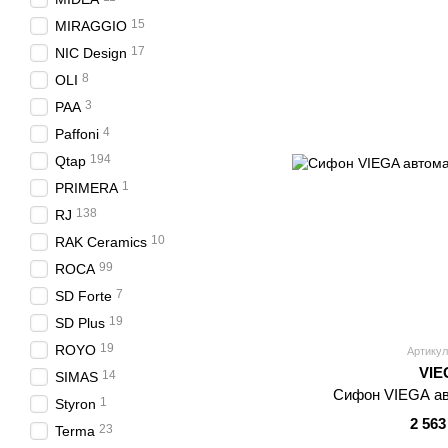
15
MIRAGGIO
17
NIC Design
8
OLI
3
PAA
4
Paffoni
194
Qtap
1
PRIMERA
138
RJ
10
RAK Ceramics
99
ROCA
7
SD Forte
19
SD Plus
19
ROYO
Артикул
VIE
14
SIMAS
Сифон VIEGA ав
1
Styron
2 563
23
Terma