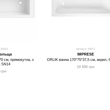
 83921
Артикул: 94872
ольща
IMPRESE
 см, прямокутна, з
ORLIK ванна 170*75*37,5 см, акрил, 
и SN14
10 500 грн
 грн