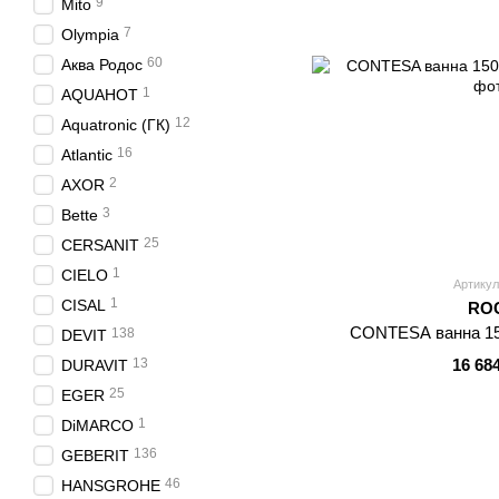
9
Mito
7
Olympia
60
Аква Родос
1
AQUAHOT
12
Aquatronic (ГК)
16
Atlantic
2
AXOR
3
Bette
25
CERSANIT
1
CIELO
Артикул
1
CISAL
RO
CONTESA ванна 150
138
DEVIT
13
16 68
DURAVIT
25
EGER
1
DiMARCO
136
GEBERIT
46
HANSGROHE