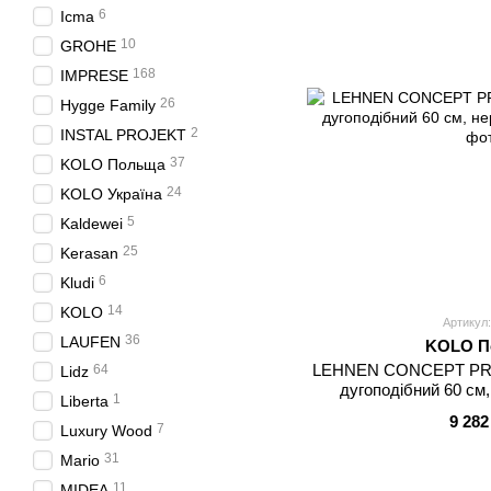
6
Icma
10
GROHE
168
IMPRESE
26
Hygge Family
2
INSTAL PROJEKT
37
KOLO Польща
24
KOLO Україна
5
Kaldewei
25
Kerasan
6
Kludi
14
KOLO
Артикул:
36
LAUFEN
KOLO П
LEHNEN CONCEPT PRO 
64
Lidz
дугоподібний 60 см
1
Liberta
9 282
7
Luxury Wood
31
Mario
11
MIDEA