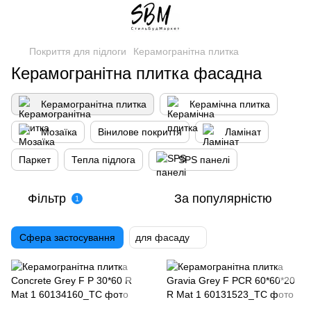
Покриття для підлоги
Керамогранітна плитка
Керамогранітна плитка фасадна
Керамогранітна плитка
Керамічна плитка
Мозаїка
Вінилове покриття
Ламінат
Паркет
Тепла підлога
SPS панелі
Фільтр
За популярністю
1
Сфера застосування
для фасаду