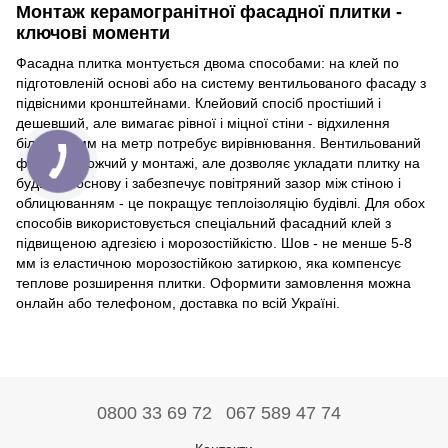
Монтаж керамогранітної фасадної плитки -
ключові моменти
Фасадна плитка монтується двома способами: на клей по
підготовленій основі або на систему вентильованого фасаду з
підвісними кронштейнами. Клейовий спосіб простіший і
дешевший, але вимагає рівної і міцної стіни - відхилення
більше 5 мм на метр потребує вирівнювання. Вентильований
фасад дорожчий у монтажі, але дозволяє укладати плитку на
будь-яку основу і забезпечує повітряний зазор між стіною і
облицюванням - це покращує теплоізоляцію будівлі. Для обох
способів використовується спеціальний фасадний клей з
підвищеною адгезією і морозостійкістю. Шов - не менше 5-8
мм із еластичною морозостійкою затиркою, яка компенсує
теплове розширення плитки. Оформити замовлення можна
онлайн або телефоном, доставка по всій Україні.
0800 33 69 72
067 589 47 74