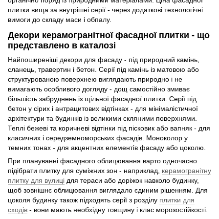
органічно поряд із природними матеріалами. Ціна фасадної
плитки вища за внутрішні серії - через додаткові технологічні
вимоги до складу маси і обпалу.
Декори керамогранітної фасадної плитки - що
представлено в каталозі
Найпоширеніші декори для фасаду - під природний камінь,
сланець, травертин і бетон. Серії під камінь із матовою або
структурованою поверхнею виглядають природно і не
вимагають особливого догляду - дощ самостійно змиває
більшість забруднень із щільної фасадної плитки. Серії під
бетон у сірих і антрацитових відтінках - для мінімалістичної
архітектури та будинків із великими скляними поверхнями.
Теплі бежеві та коричневі відтінки під пісковик або вапняк - для
класичних і середземноморських фасадів. Моноколор у
темних тонах - для акцентних елементів фасаду або цоколю.
При плануванні фасадного облицювання варто одночасно
підібрати плитку для суміжних зон - наприклад,
керамогранітну
плитку для вулиці
для тераси або доріжок навколо будинку,
щоб зовнішнє облицювання виглядало єдиним рішенням. Для
цоколя будинку також підходять серії з розділу
плитки для
сходів
- вони мають необхідну товщину і клас морозостійкості.