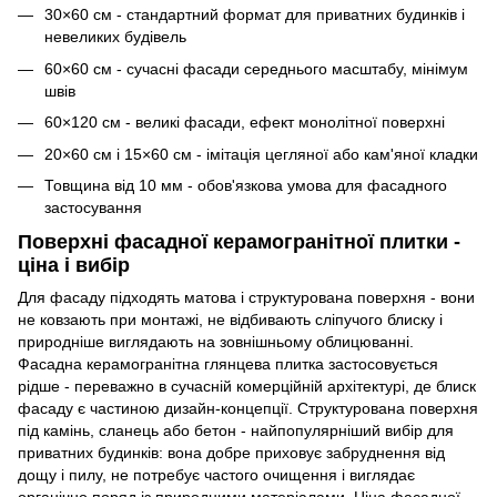
30×60 см - стандартний формат для приватних будинків і
невеликих будівель
60×60 см - сучасні фасади середнього масштабу, мінімум
швів
60×120 см - великі фасади, ефект монолітної поверхні
20×60 см і 15×60 см - імітація цегляної або кам'яної кладки
Товщина від 10 мм - обов'язкова умова для фасадного
застосування
Поверхні фасадної керамогранітної плитки -
ціна і вибір
Для фасаду підходять матова і структурована поверхня - вони
не ковзають при монтажі, не відбивають сліпучого блиску і
природніше виглядають на зовнішньому облицюванні.
Фасадна керамогранітна глянцева плитка застосовується
рідше - переважно в сучасній комерційній архітектурі, де блиск
фасаду є частиною дизайн-концепції. Структурована поверхня
під камінь, сланець або бетон - найпопулярніший вибір для
приватних будинків: вона добре приховує забруднення від
дощу і пилу, не потребує частого очищення і виглядає