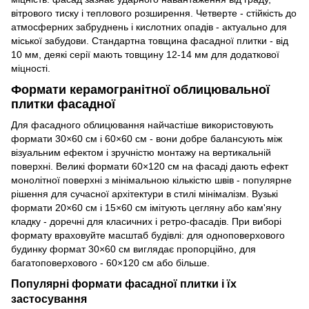
вітрового тиску і теплового розширення. Четверте - стійкість до
атмосферних забруднень і кислотних опадів - актуально для
міської забудови. Стандартна товщина фасадної плитки - від
10 мм, деякі серії мають товщину 12-14 мм для додаткової
міцності.
Формати керамогранітної облицювальної
плитки фасадної
Для фасадного облицювання найчастіше використовують
формати 30×60 см і 60×60 см - вони добре балансують між
візуальним ефектом і зручністю монтажу на вертикальній
поверхні. Великі формати 60×120 см на фасаді дають ефект
монолітної поверхні з мінімальною кількістю швів - популярне
рішення для сучасної архітектури в стилі мінімалізм. Вузькі
формати 20×60 см і 15×60 см імітують цегляну або кам'яну
кладку - доречні для класичних і ретро-фасадів. При виборі
формату враховуйте масштаб будівлі: для одноповерхового
будинку формат 30×60 см виглядає пропорційно, для
багатоповерхового - 60×120 см або більше.
Популярні формати фасадної плитки і їх
застосування