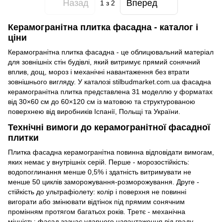
Назад
Вперед
1
з 2
Керамогранітна плитка фасадна - каталог і
ціни
Керамогранітна плитка фасадна - це облицювальний матеріал
для зовнішніх стін будівлі, який витримує прямий сонячний
вплив, дощ, мороз і механічні навантаження без втрати
зовнішнього вигляду. У каталозі stilbudmarket.com.ua фасадна
керамогранітна плитка представлена 31 моделлю у форматах
від 30×60 см до 60×120 см із матовою та структурованою
поверхнею від виробників Іспанії, Польщі та України.
Технічні вимоги до керамогранітної фасадної
плитки
Плитка фасадна керамогранітна повинна відповідати вимогам,
яких немає у внутрішніх серій. Перше - морозостійкість:
водопоглинання менше 0,5% і здатність витримувати не
менше 50 циклів заморожування-розморожування. Друге -
стійкість до ультрафіолету: колір і поверхня не повинні
вигорати або змінювати відтінок під прямим сонячним
промінням протягом багатьох років. Третє - механічна
міцність: фасад зазнає ударного навантаження від граду,