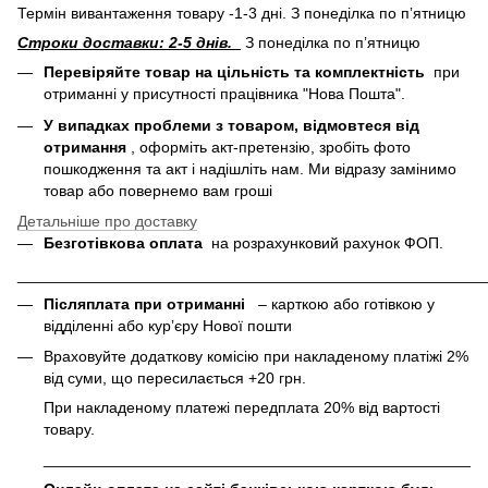
Термін вивантаження товару -1-3 дні. З понеділка по пʼятницю
Строки доставки: 2-5 днів.
З понеділка по пʼятницю
Перевіряйте товар на цільність та комплектність
при
отриманні у присутності працівника "Нова Пошта".
У випадках проблеми з товаром, відмовтеся від
отримання
, оформіть акт-претензію, зробіть фото
пошкодження та акт і надішліть нам. Ми відразу замінимо
товар або повернемо вам гроші
Детальніше про доставку
Безготівкова оплата
на розрахунковий рахунок ФОП.
______________________________________________________
Післяплата при отриманні
– карткою або готівкою у
відділенні або курʼєру Нової пошти
Враховуйте додаткову комісію при накладеному платіжі 2%
від суми, що пересилається +20 грн.
При накладеному платежі передплата 20% від вартості
товару.
___________________________________________________