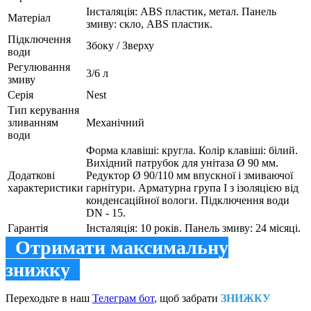
Інсталяція: ABS пластик, метал. Панель
Матеріал
змиву: скло, ABS пластик.
Підключення
Збоку / Зверху
води
Регулювання
3/6 л
змиву
Серія
Nest
Тип керування
зливанням
Механічний
води
Форма клавіші: кругла. Колір клавіші: білий.
Вихідний патрубок для унітаза Ø 90 мм.
Додаткові
Редуктор Ø 90/110 мм впускної і змиваючої
характеристики
гарнітури. Арматурна група I з ізоляцією від
конденсаційної вологи. Підключення води
DN - 15.
Гарантія
Інсталяція: 10 років. Панель змиву: 24 місяці.
Отримати максимальну
знижку
Переходьте в наш
Телеграм бот
, щоб забрати
ЗНИЖКУ