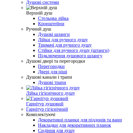
Душові системи
Верхній душ
Стельова лійка
Кронштейни
Ручний душ
Душові шланги
Лійки для ручного душу
Тримачі для ручного душу
Стійки для ручного душу (штанги)
Підключення душового шлангу
Душові двері та перегородки
Перегородки
Двері для ніші
Душові канали і трапи
Душові трапи
Лійка гігієнічного душу
Гарнітур душовий
Гарнітур гігієнічний
Комплектуючі
Декоративні планки для піддонів та ванн
Накладки для декоративних планок
Сидіння для душу