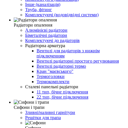
Інше (каналізація)
Труба, фітинг
Комплектуючі (водовідвідні системи)
Радіатори опалення
Алюмінієві радіатори
Біметалічні радіатори
Комплектуючі до радіаторів
Радіаторна арматура
Вентилі для радіаторів з нижнім
підключенням
Вентилі радіаторні простого регулювання
Вентилі радіаторні термо
Кран "маєвського"
Термоголовки
Термокомплекти
Сталеві панельні радіатори
11 тип, бічне підключення
22 тип, бічне підключення
Сифони і трапи
Зливні/наливні гарнітури
Решітки для трапа
Сифони