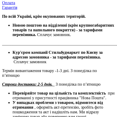
Оплата
Гарантія
По всій Україні, крім окупованих територій.
Новою поштою на відділенні (крім крупногабаритних
товарів та напольного покриття) - за тарифами
перевізника.
Сплачує замовник.
______________________________________________________
Кур'єром компанії Стильбудмаркет по Києву за
адресою замовника - за тарифами перевізника.
Сплачує замовник
Термін вивантаження товару -1-3 дні. З понеділка по
пʼятницю
Строки доставки: 2-5 днів.
З понеділка по пʼятницю
Перевіряйте товар на цільність та комплектність
при
отриманні у присутності працівника "Нова Пошта".
У випадках проблеми з товаром, відмовтеся від
отримання
, оформіть акт-претензію, зробіть фото
пошкодження та акт і надішліть нам. Ми відразу
замінимо товар або повернемо вам гроші