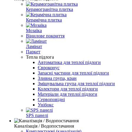
Керамогранітна плитка
Керамічна плитка
Мозаїка
Вінилове покриття
Ламінат
Паркет
Тепла підлога
Автоматика для теплої підлоги
Євроконус
Запасні частини для теплої підлоги
Зливна група, кран
Змішувальна група для теплої підлоги
Колектори для теплої підлоги
Матеріали для теплої підлоги
Сервоповідні
Унібокс
SPS панелі
Каналізація / Водопостачання
Комплектуючі (каналізація)