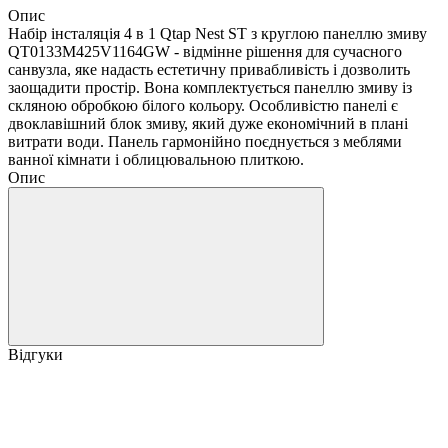
Опис
Набір інсталяція 4 в 1 Qtap Nest ST з круглою панеллю змиву
QT0133M425V1164GW - відмінне рішення для сучасного
санвузла, яке надасть естетичну привабливість і дозволить
заощадити простір. Вона комплектується панеллю змиву із
скляною обробкою білого кольору. Особливістю панелі є
двоклавішний блок змиву, який дуже економічний в плані
витрати води. Панель гармонійно поєднується з меблями
ванної кімнати і облицювальною плиткою.
Опис
Відгуки