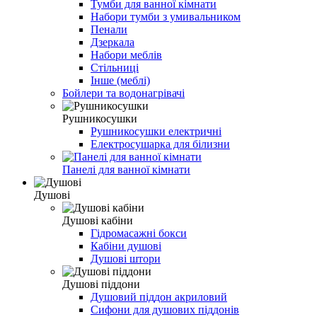
Тумби для ванної кімнати
Набори тумби з умивальником
Пенали
Дзеркала
Набори меблів
Стільниці
Інше (меблі)
Бойлери та водонагрівачі
Рушникосушки
Рушникосушки електричні
Електросушарка для білизни
Панелі для ванної кімнати
Душові
Душові кабіни
Гідромасажні бокси
Кабіни душові
Душові штори
Душові піддони
Душовий піддон акриловий
Сифони для душових піддонів