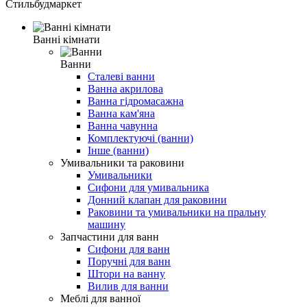
Стильбудмаркет
Ванні кімнати
Ванни
Сталеві ванни
Ванна акрилова
Ванна гідромасажна
Ванна кам'яна
Ванна чавунна
Комплектуючі (ванни)
Інше (ванни)
Умивальники та раковини
Умивальники
Сифони для умивальника
Донний клапан для раковини
Раковини та умивальники на пральну
машину
Запчастини для ванн
Сифони для ванн
Поручні для ванн
Штори на ванну
Вилив для ванни
Меблі для ванної