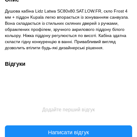
Душова кабіна Lidz Latwa SC80x80.SAT.LOW.FR, скло Frost 4
мм + піддон Kupala легко впорається із зонуванням санвузла.
Вона складається із стильних скляних дверей з ручками,
обрамлених профілем, зручного акрилового піддону білого
кольору. Ніжка піддону регулюється по висоті. Кабіна здатна
скласти гідну конкуренцію в ванні. Привабливий вигляд
дозволить втілити будь-які дизайнерські рішення.
Відгуки
Додайте перший відгук
Написати відгук