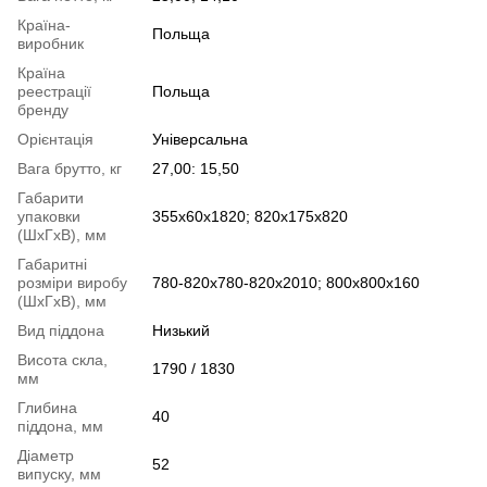
Країна-
Польща
виробник
Країна
реестрації
Польща
бренду
Орієнтація
Універсальна
Вага брутто, кг
27,00: 15,50
Габарити
упаковки
355х60х1820; 820х175х820
(ШхГхВ), мм
Габаритні
розміри виробу
780-820х780-820х2010; 800х800х160
(ШхГхВ), мм
Вид піддона
Низький
Висота скла,
1790 / 1830
мм
Глибина
40
піддона, мм
Діаметр
52
випуску, мм