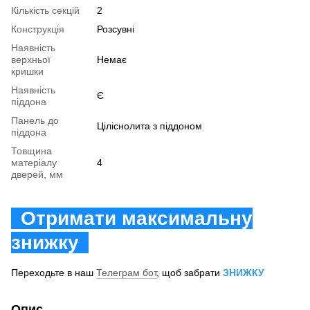
Кількість секцій
2
Конструкція
Розсувні
Наявність
верхньої
Немає
кришки
Наявність
Є
піддона
Панель до
Ціліснолита з піддоном
піддона
Товщина
матеріалу
4
дверей, мм
Отримати максимальну
знижку
Переходьте в наш
Телеграм бот
, щоб забрати
ЗНИЖКУ
Опис