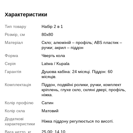
Характеристики
Тип товару
Набір 2 в 1
Розмір, см
80x80
Матеріал
Скло; алюміній – профіль; ABS пластик –
ручки; акрил – піддон
Форма
Чверть кола
Серія
Latwa / Kupala
Гарантія
Душова кабіна: 24 місяці. Піддон: 60
місяців.
Комплектація
Піддон, подвійні ролики, ручки, комплект
кріплень, глухе скло, скляні двері, профіль,
ніжка.
Колір профілю
Сатин
Колір скла
Матовий
Додаткові
Ніжка піддону регулюється по висоті.
характеристики
Вага нетто, кг
25,00; 14,10