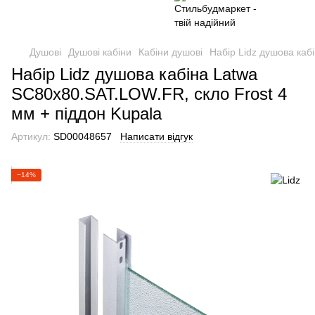
Душові
Душові кабіни
Кабіни душові
Набір Lidz душова каб
Набір Lidz душова кабіна Latwa
SC80x80.SAT.LOW.FR, скло Frost 4
мм + піддон Kupala
Артикул:
SD00048657
Написати відгук
−14%