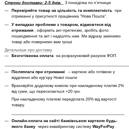
Строки доставки: 2-5 днів.
З понеділка по пʼятницю
Перевіряйте товар на цільність та комплектність
при
отриманні у присутності працівника "Нова Пошта".
У випадках проблеми з товаром, відмовтеся від
отримання
, оформіть акт-претензію, зробіть фото
пошкодження та акт і надішліть нам. Ми відразу замінимо
товар або повернемо вам гроші
Детальніше про доставку
Безготівкова оплата
на розрахунковий рахунок ФОП.
______________________________________________________
Післяплата при отриманні
– карткою або готівкою у
відділенні або курʼєру Нової пошти
Враховуйте додаткову комісію при накладеному платіжі 2%
від суми, що пересилається +20 грн.
При накладеному платежі передплата 20% від вартості
товару.
___________________________________________________
Онлайн-оплата на сайті банківською карткою будь-
якого банку
через еквайрингову систему
WayForPay
.